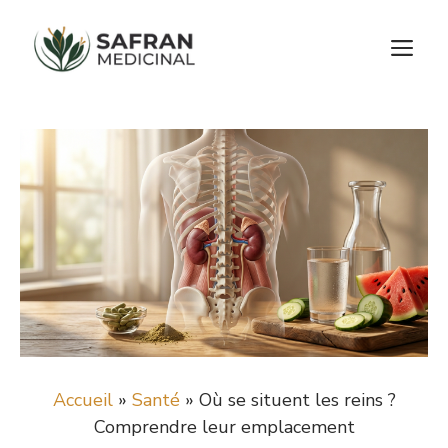
Aller
au
M
contenu
Accueil
»
Santé
»
Où se situent les reins ?
Comprendre leur emplacement