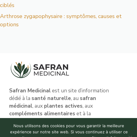
ciblés
Arthrose zygapophysaire : symptômes, causes et
options
Safran Medicinal
est un site d’information
dédié à la
santé naturelle
, au
safran
médicinal
, aux
plantes actives
, aux
compléments alimentaires
et à la
nutrition
.
Nous utilisons des cookies pour vous garantir la meilleure
expérience sur notre site web. Si vous continuez à utiliser ce
Notre objectif est de proposer des