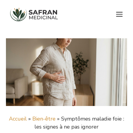
Aller
au
M
contenu
Accueil
»
Bien-être
»
Symptômes maladie foie :
les signes à ne pas ignorer