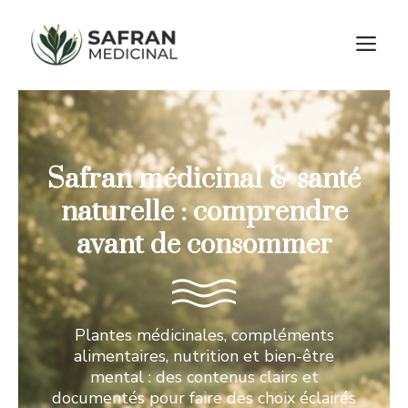
Aller
au
M
contenu
Safran médicinal & santé
naturelle : comprendre
avant de consommer
Plantes médicinales, compléments
alimentaires, nutrition et bien-être
mental : des contenus clairs et
documentés pour faire des choix éclairés