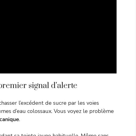
premier signal d’alerte
asser l’excédent de sucre par les voies
lumes d’eau colossaux. Vous voyez le problème
canique
.
rdant sa teinte jaune habituelle. Même sans