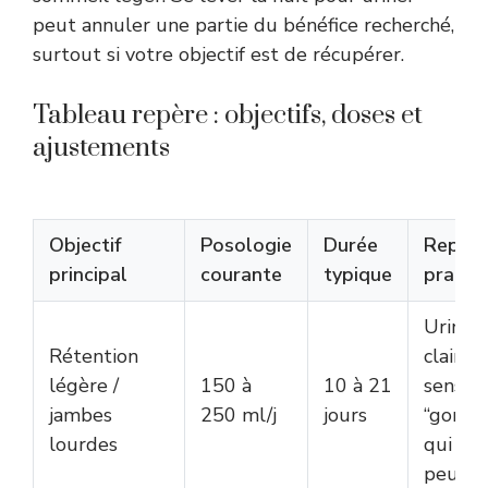
peut annuler une partie du bénéfice recherché,
surtout si votre objectif est de récupérer.
Tableau repère : objectifs, doses et
ajustements
Objectif
Posologie
Durée
Repèr
principal
courante
typique
pratiq
Urines
Rétention
claires,
légère /
150 à
10 à 21
sensat
jambes
250 ml/j
jours
“gonfl
lourdes
qui bai
peu