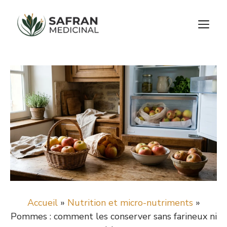
Aller
au
M
contenu
Accueil
»
Nutrition et micro-nutriments
»
Pommes : comment les conserver sans farineux ni