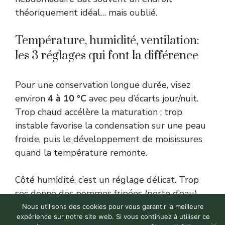
théoriquement idéal… mais oublié.
Température, humidité, ventilation:
les 3 réglages qui font la différence
Pour une conservation longue durée, visez
environ
4 à 10 °C
avec peu d’écarts jour/nuit.
Trop chaud accélère la maturation ; trop
instable favorise la condensation sur une peau
froide, puis le développement de moisissures
quand la température remonte.
Côté humidité, c’est un réglage délicat. Trop
sec donne des pommes fripées (perte d’eau),
trop humide lance les moisissures. Une cave
Nous utilisons des cookies pour vous garantir la meilleure
expérience sur notre site web. Si vous continuez à utiliser ce
légèrement humide peut convenir si elle