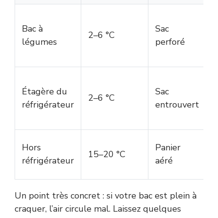
Bac à
Sac
2–6 °C
légumes
perforé
s
Étagère du
Sac
2–6 °C
réfrigérateur
entrouvert
s
Hors
Panier
15–20 °C
réfrigérateur
aéré
j
Un point très concret : si votre bac est plein à
craquer, l’air circule mal. Laissez quelques